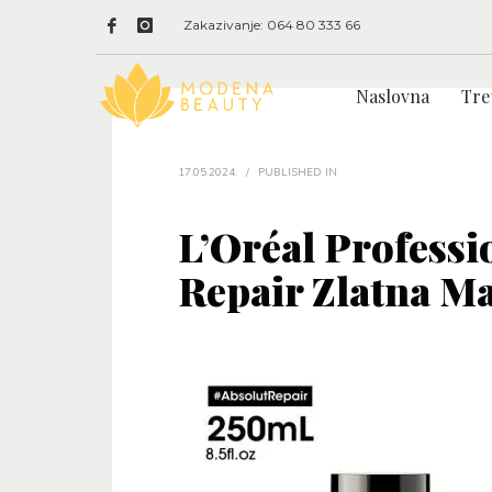
Zakazivanje: 064 80 333 66
Naslovna
Tre
17.05.2024.
/
PUBLISHED IN
L’Oréal Professi
Repair Zlatna M