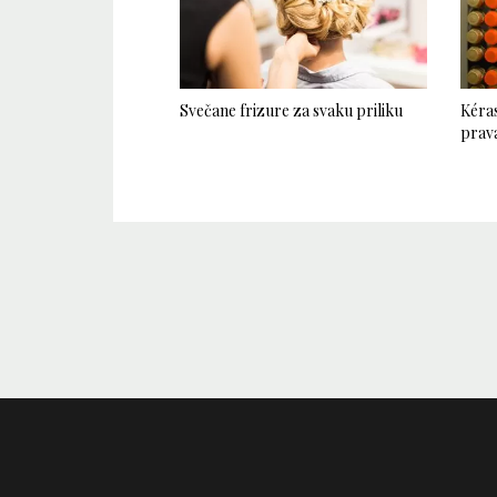
Svečane frizure za svaku priliku
Kéras
prava