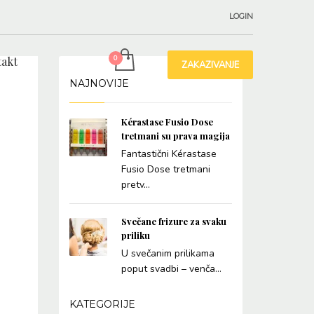
LOGIN
akt
ZAKAZIVANJE
NAJNOVIJE
Kérastase Fusio Dose
tretmani su prava magija
Fantastični Kérastase
Fusio Dose tretmani
pretv...
Svečane frizure za svaku
priliku
U svečanim prilikama
poput svadbi – venča...
KATEGORIJE