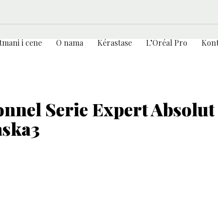
tmani i cene
O nama
Kérastase
L’Oréal Pro
Kont
onnel Serie Expert Absolut
aska3