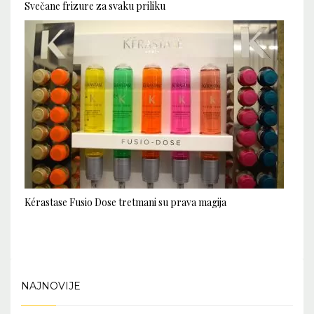
Svečane frizure za svaku priliku
Kérastase Fusio Dose tretmani su prava magija
NAJNOVIJE