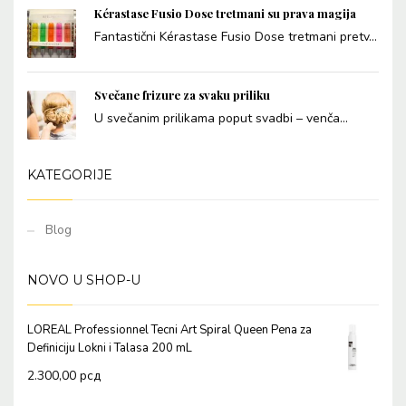
Kérastase Fusio Dose tretmani su prava magija
Fantastični Kérastase Fusio Dose tretmani pretv...
Svečane frizure za svaku priliku
U svečanim prilikama poput svadbi – venča...
KATEGORIJE
Blog
NOVO U SHOP-U
LOREAL Professionnel Tecni Art Spiral Queen Pena za
Definiciju Lokni i Talasa 200 mL
2.300,00
рсд