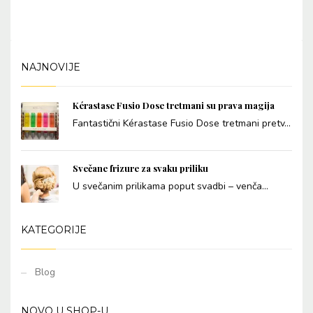
NAJNOVIJE
Kérastase Fusio Dose tretmani su prava magija
Fantastični Kérastase Fusio Dose tretmani pretv...
Svečane frizure za svaku priliku
U svečanim prilikama poput svadbi – venča...
KATEGORIJE
Blog
NOVO U SHOP-U