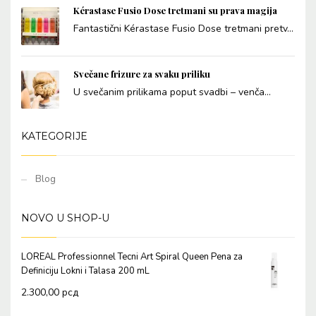
Kérastase Fusio Dose tretmani su prava magija
Fantastični Kérastase Fusio Dose tretmani pretv...
Svečane frizure za svaku priliku
U svečanim prilikama poput svadbi – venča...
KATEGORIJE
Blog
NOVO U SHOP-U
LOREAL Professionnel Tecni Art Spiral Queen Pena za
Definiciju Lokni i Talasa 200 mL
2.300,00
рсд