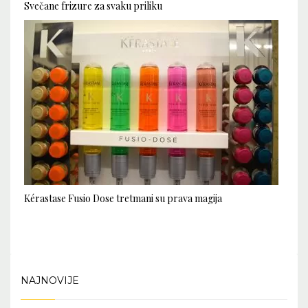
Svečane frizure za svaku priliku
Kérastase Fusio Dose tretmani su prava magija
NAJNOVIJE