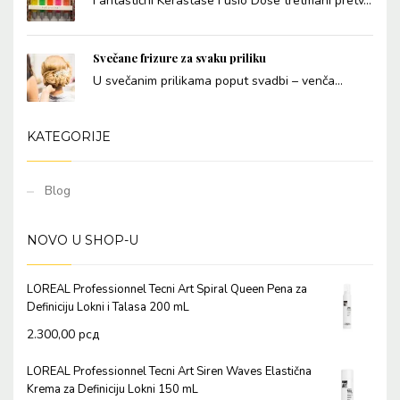
Fantastični Kérastase Fusio Dose tretmani pretv...
Svečane frizure za svaku priliku
U svečanim prilikama poput svadbi – venča...
KATEGORIJE
Blog
NOVO U SHOP-U
LOREAL Professionnel Tecni Art Spiral Queen Pena za
Definiciju Lokni i Talasa 200 mL
2.300,00
рсд
LOREAL Professionnel Tecni Art Siren Waves Elastična
Krema za Definiciju Lokni 150 mL