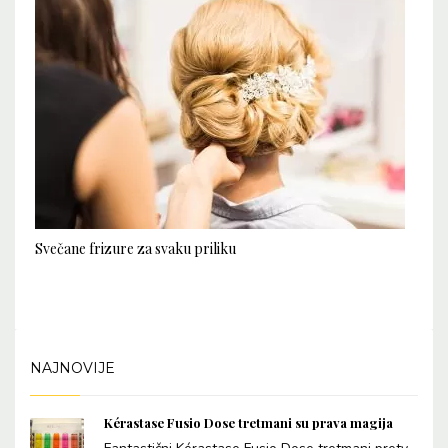
Svečane frizure za svaku priliku
NAJNOVIJE
Kérastase Fusio Dose tretmani su prava magija