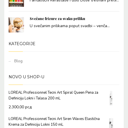
Fantastični Kérastase Fusio Dose tretmani pretv...
Svečane frizure za svaku priliku
U svečanim prilikama poput svadbi – venča...
KATEGORIJE
Blog
NOVO U SHOP-U
LOREAL Professionnel Tecni Art Spiral Queen Pena za
Definiciju Lokni i Talasa 200 mL
2.300,00
рсд
LOREAL Professionnel Tecni Art Siren Waves Elastična
Krema za Definiciju Lokni 150 mL