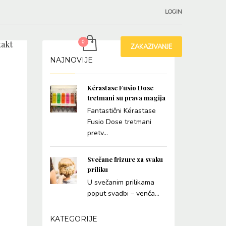
LOGIN
akt
ZAKAZIVANJE
NAJNOVIJE
Kérastase Fusio Dose
tretmani su prava magija
Fantastični Kérastase
Fusio Dose tretmani
pretv...
Svečane frizure za svaku
priliku
U svečanim prilikama
poput svadbi – venča...
KATEGORIJE