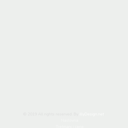
© 2019 All rights reserved. By
illyDesign.net
.
Naslovna
Tretmani i cene