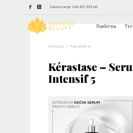
Zakazivanje: 064 80 333 66
Naslovna
Tre
16.05.2024.
/
PUBLISHED IN
Kérastase – Seru
Intensif 5