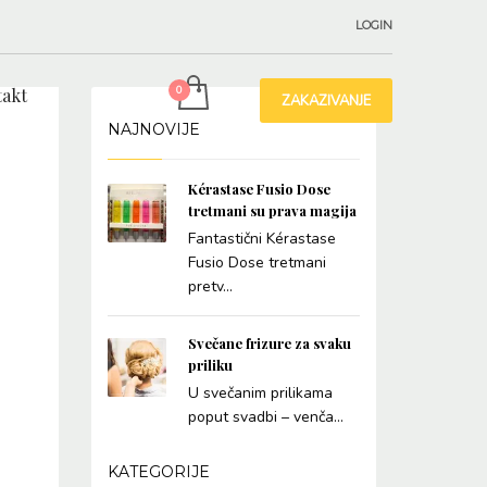
LOGIN
akt
ZAKAZIVANJE
NAJNOVIJE
Kérastase Fusio Dose
tretmani su prava magija
Fantastični Kérastase
Fusio Dose tretmani
pretv...
Svečane frizure za svaku
priliku
U svečanim prilikama
poput svadbi – venča...
KATEGORIJE