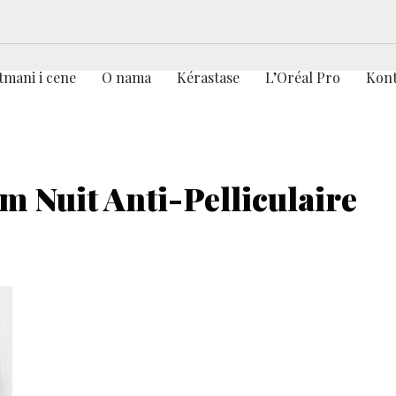
tmani i cene
O nama
Kérastase
L’Oréal Pro
Kont
m Nuit Anti-Pelliculaire