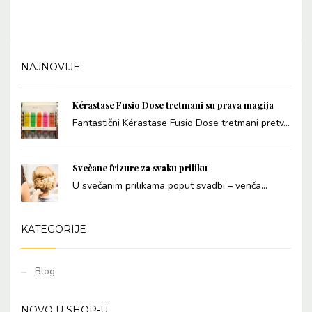
NAJNOVIJE
Kérastase Fusio Dose tretmani su prava magija
Fantastični Kérastase Fusio Dose tretmani pretv...
Svečane frizure za svaku priliku
U svečanim prilikama poput svadbi – venča...
KATEGORIJE
Blog
NOVO U SHOP-U