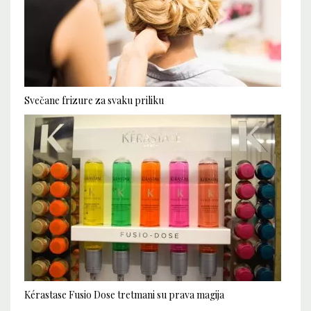
Svečane frizure za svaku priliku
Kérastase Fusio Dose tretmani su prava magija