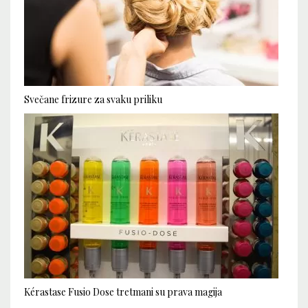
Svečane frizure za svaku priliku
Kérastase Fusio Dose tretmani su prava magija