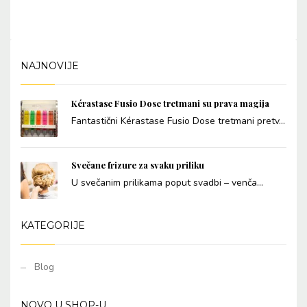
NAJNOVIJE
Kérastase Fusio Dose tretmani su prava magija
Fantastični Kérastase Fusio Dose tretmani pretv...
Svečane frizure za svaku priliku
U svečanim prilikama poput svadbi – venča...
KATEGORIJE
Blog
NOVO U SHOP-U