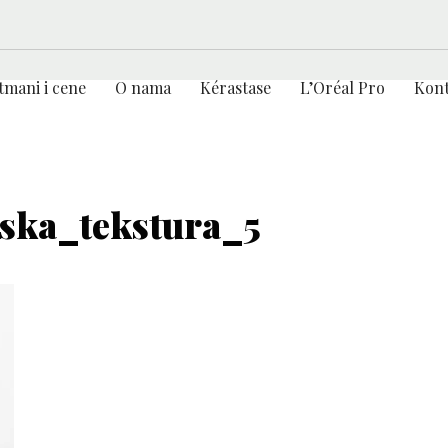
tmani i cene
O nama
Kérastase
L’Oréal Pro
Kont
ska_tekstura_5