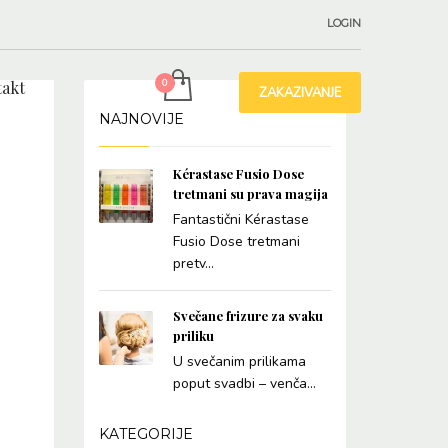
LOGIN
akt
ZAKAZIVANJE
NAJNOVIJE
Kérastase Fusio Dose
tretmani su prava magija
Fantastični Kérastase
Fusio Dose tretmani
pretv...
Svečane frizure za svaku
priliku
U svečanim prilikama
poput svadbi – venča...
KATEGORIJE