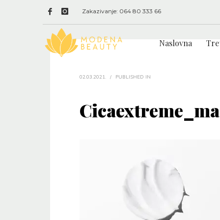
Zakazivanje: 064 80 333 66
Naslovna
Tre
02.03.2021.
/
PUBLISHED IN
Cicaextreme_ma