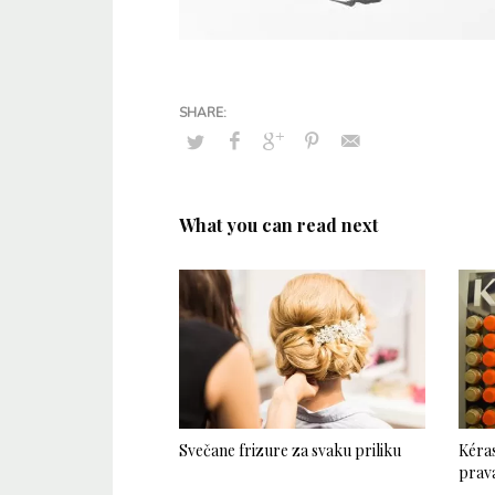
What you can read next
Svečane frizure za svaku priliku
Kéras
prava