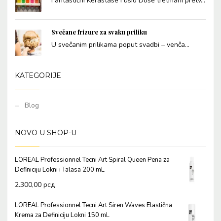
Fantastični Kérastase Fusio Dose tretmani pretv...
Svečane frizure za svaku priliku
U svečanim prilikama poput svadbi – venča...
KATEGORIJE
Blog
NOVO U SHOP-U
LOREAL Professionnel Tecni Art Spiral Queen Pena za
Definiciju Lokni i Talasa 200 mL
2.300,00
рсд
LOREAL Professionnel Tecni Art Siren Waves Elastična
Krema za Definiciju Lokni 150 mL