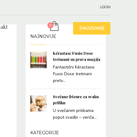
LOGIN
akt
ZAKAZIVANJE
NAJNOVIJE
Kérastase Fusio Dose
tretmani su prava magija
Fantastični Kérastase
Fusio Dose tretmani
pretv...
Svečane frizure za svaku
priliku
U svečanim prilikama
poput svadbi – venča...
KATEGORIJE