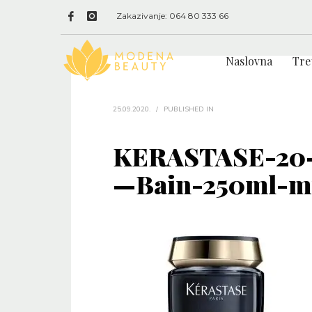
Zakazivanje: 064 80 333 66
Naslovna
Tre
25.09.2020.
/
PUBLISHED IN
KERASTASE-20—
—Bain-250ml-m