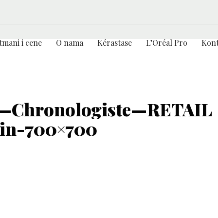
tmani i cene
O nama
Kérastase
L’Oréal Pro
Kont
Chronologiste—RETAIL
in-700×700