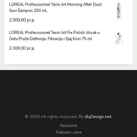
LOREAL Professionnel Tecni Art Morning After Dust
Suvi Šampon 200 mL
2.300,00
рсд
LOREAL Professionnel Tecni Art Fix Polish Vosak u
Gelu Pruža Definiciju, Fiksaciju i Sjaj Kosi 75 ml
2.300,00
рсд
© 2019 All rights reserved. By
illyDesign.net
.
Naslovna
Tretmani i cene