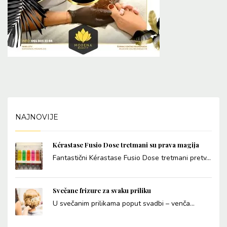
NAJNOVIJE
Kérastase Fusio Dose tretmani su prava magija
Fantastični Kérastase Fusio Dose tretmani pretv...
Svečane frizure za svaku priliku
U svečanim prilikama poput svadbi – venča...