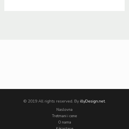
© 2019 All rights reserved. By
illyDesign.net
.
Naslovna
Tretmani i cene
O nama
Kérastase