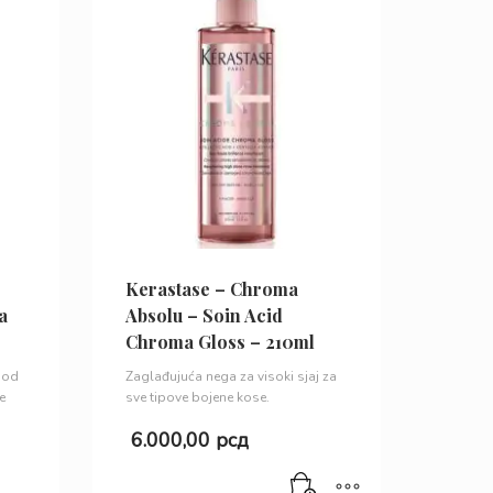
Kerastase – Chroma
a
Absolu – Soin Acid
Chroma Gloss – 210ml
 od
Zaglađujuća nega za visoki sjaj za
e
sve tipove bojene kose.
6.000,00
рсд