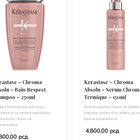
rastase – Chroma
Kerastase – Chroma
solu – Bain Respect
Absolu – Serum Chrom
ampoo – 250ml
Termique – 150ml
a Chromatique štiti boju i
Antioksidantni serum za zaštitu
odna je za veoma senzibilnu
toplote i protiv frizz efekta za sv
enu kosu i kosu sa
tipove bojene kose.
menovima.
4.800,00
рсд
.800,00
рсд