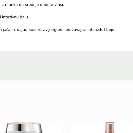
, za tanke do srednje debele vlasi.
 intezivnu boju.
 jača ih, dajući kosi zdraviji izgled i održavajući intenzitet boje.