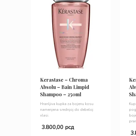
Kerastase – Chroma
Ke
Absolu – Bain Limpid
Ab
Shampoo – 250ml
Sh
Hranljiva kupka za bojenu kosu
Kupk
namenjena srednjoj do debeloj
pog
vlasi.
boj
pra
3.800,00
рсд
3