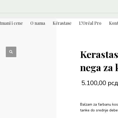
tmani i cene
O nama
Kérastase
L’Oréal Pro
Kont
Kerasta
nega za
5.100,00
рс
Balzam za farbanu kosu
tanke do srednje debel