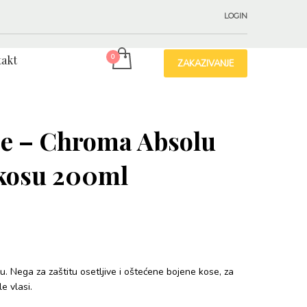
LOGIN
akt
ZAKAZIVANJE
se – Chroma Absolu
 kosu 200ml
д
. Nega za zaštitu osetljive i oštećene bojene kose, za
e vlasi.