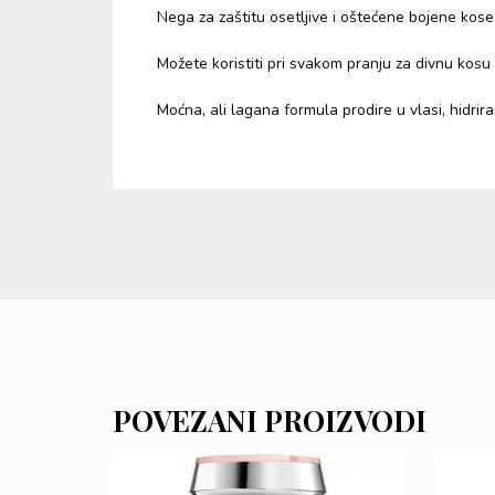
Nega za zaštitu osetljive i oštećene bojene kose
Možete koristiti pri svakom pranju za divnu kosu i
Moćna, ali lagana formula prodire u vlasi, hidrira i
POVEZANI PROIZVODI