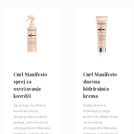
Curl Manifesto
Curl Manifesto
sprej za
dnevna
osvežavanje
hidrirajuća
kovrdži
krema
Sprej koji osvežava
Svakodnevna
kordžavu kosu,
hidrirajuća nega
drugog dana nakon
protiv friz efekta koja
pranja, sa formulom
se ne ispira,
obogaćenom Manuka
obogaćena Manuka
medom i ceramidom
medom i ceramidom