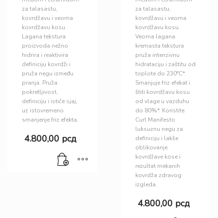
za talasastu,
za talasastu,
kovrdžavu i veoma
kovrdžavu i veoma
kovrdžavu kosu.
kovrdžavu kosu.
Lagana tekstura
Veoma lagana
proizvoda nežno
kremasta tekstura
hidrira i reaktivira
pruža intenzivnu
definiciju kovrdži i
hidrataciju i zaštitu od
pruža negu između
toplote do 230°C*.
pranja. Pruža
Smanjuje friz efekat i
pokretljivost,
štiti kovrdžavu kosu
definiciju i ističe sjaj,
od vlage u vazduhu
uz istovremeno
do 80%*. Koristite
smanjenje friz efekta.
Curl Manifesto
luksuznu negu za
4.800,00
рсд
definiciju i lakše
oblikovanje
kovrdžave kose i
rezultat mekanih
kovrdža zdravog
izgleda.
4.800,00
рсд