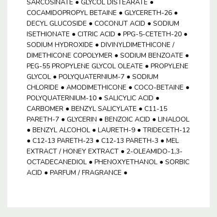
SARCOSINATE ● GLYCOL DISTEARATE ●
COCAMIDOPROPYL BETAINE ● GLYCERETH-26 ●
DECYL GLUCOSIDE ● COCONUT ACID ● SODIUM
ISETHIONATE ● CITRIC ACID ● PPG-5-CETETH-20 ●
SODIUM HYDROXIDE ● DIVINYLDIMETHICONE /
DIMETHICONE COPOLYMER ● SODIUM BENZOATE ●
PEG-55 PROPYLENE GLYCOL OLEATE ● PROPYLENE
GLYCOL ● POLYQUATERNIUM-7 ● SODIUM
CHLORIDE ● AMODIMETHICONE ● COCO-BETAINE ●
POLYQUATERNIUM-10 ● SALICYLIC ACID ●
CARBOMER ● BENZYL SALICYLATE ● C11-15
PARETH-7 ● GLYCERIN ● BENZOIC ACID ● LINALOOL
● BENZYL ALCOHOL ● LAURETH-9 ● TRIDECETH-12
● C12-13 PARETH-23 ● C12-13 PARETH-3 ● MEL
EXTRACT / HONEY EXTRACT ● 2-OLEAMIDO-1,3-
OCTADECANEDIOL ● PHENOXYETHANOL ● SORBIC
ACID ● PARFUM / FRAGRANCE ●