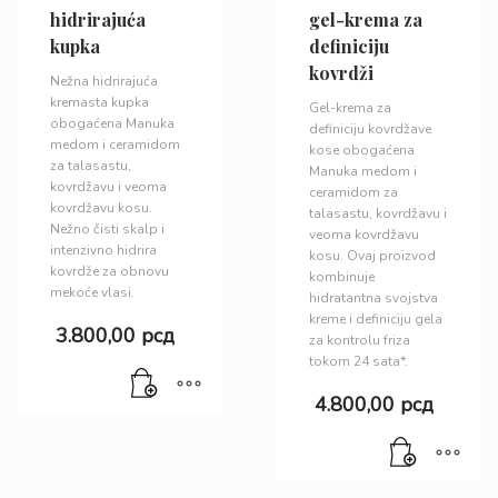
hidrirajuća
gel-krema za
kupka
definiciju
kovrdži
Nežna hidrirajuća
kremasta kupka
Gel-krema za
obogaćena Manuka
definiciju kovrdžave
medom i ceramidom
kose obogaćena
za talasastu,
Manuka medom i
kovrdžavu i veoma
ceramidom za
kovrdžavu kosu.
talasastu, kovrdžavu i
Nežno čisti skalp i
veoma kovrdžavu
intenzivno hidrira
kosu. Ovaj proizvod
kovrdže za obnovu
kombinuje
mekoće vlasi.
hidratantna svojstva
kreme i definiciju gela
3.800,00
рсд
za kontrolu friza
tokom 24 sata*.
4.800,00
рсд