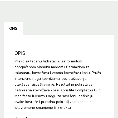
OPIS
OPIS
Mleko za laganu hidrataciju sa formulom
obogaćenom Manuka medom i Ceramidom za
talasastu, kovrdžavu i veoma kovrdžavu kosu. Pruža
intenzivnu negu kovrdžama, bez otežavanja i
olakšava raščešljavanje. Rezultat je pokretljiva i
definisana kovrdžava kosa. Koristite kompletnu Curl
Manifesto luksuznu negu za savršenu definiciju
svake kovrdže i prirodnu pokretljivost kose, uz
istovremeno smanjenje friz efekta.