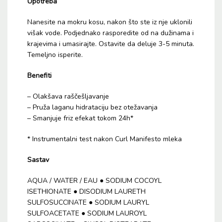
Upotreba
Nanesite na mokru kosu, nakon što ste iz nje uklonili
višak vode. Podjednako rasporedite od na dužinama i
krajevima i umasirajte. Ostavite da deluje 3-5 minuta.
Temeljno isperite.
Benefiti
– Olakšava raščešljavanje
– Pruža laganu hidrataciju bez otežavanja
– Smanjuje friz efekat tokom 24h*
* Instrumentalni test nakon Curl Manifesto mleka
Sastav
AQUA / WATER / EAU ● SODIUM COCOYL
ISETHIONATE ● DISODIUM LAURETH
SULFOSUCCINATE ● SODIUM LAURYL
SULFOACETATE ● SODIUM LAUROYL