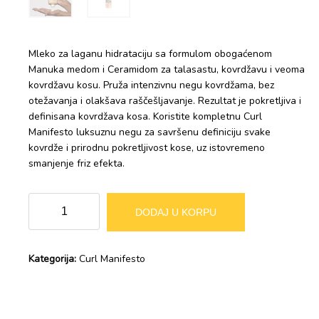
Mleko za laganu hidrataciju sa formulom obogaćenom
Manuka medom i Ceramidom za talasastu, kovrdžavu i veoma
kovrdžavu kosu. Pruža intenzivnu negu kovrdžama, bez
otežavanja i olakšava raščešljavanje. Rezultat je pokretljiva i
definisana kovrdžava kosa. Koristite kompletnu Curl
Manifesto luksuznu negu za savršenu definiciju svake
kovrdže i prirodnu pokretljivost kose, uz istovremeno
smanjenje friz efekta.
Curl
Alternative:
DODAJ U KORPU
Manifesto
mleko
količina
Kategorija:
Curl Manifesto