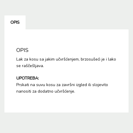
OPIS
OPIS
Lak za kosu sa jakim učvršćenjem, brzosušeći je i lako
se raščešljava.
UPOTREBA:
Prskati na suvu kosu za završni izgled ili slojevito
nanositi za dodatno učvršćenje.