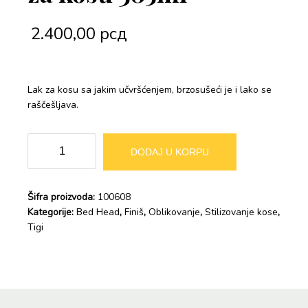
2.400,00
рсд
Lak za kosu sa jakim učvršćenjem, brzosušeći je i lako se
raščešljava.
BH
Alternative:
DODAJ U KORPU
HARD
HEAD
Lak
Šifra proizvoda:
100608
za
Kategorije:
Bed Head
,
Finiš
,
Oblikovanje
,
Stilizovanje kose
,
kosu
Tigi
385ml
količina