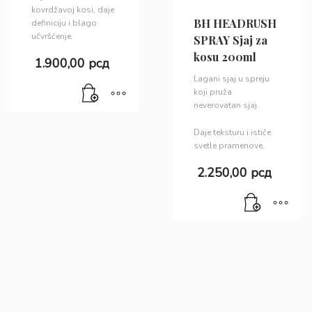
kovrdžavoj kosi, daje
BH HEADRUSH
definiciju i blago
učvršćenje.
SPRAY Sjaj za
kosu 200ml
1.900,00
рсд
Lagani sjaj u spreju
koji pruža
neverovatan sjaj.
Daje teksturu i ističe
svetle pramenove.
2.250,00
рсд