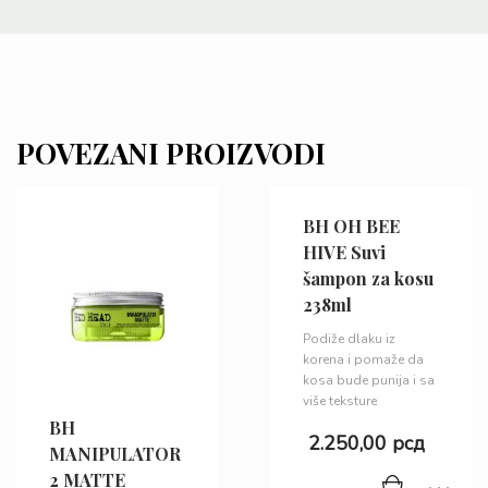
POVEZANI PROIZVODI
BH OH BEE
HIVE Suvi
šampon za kosu
238ml
Podiže dlaku iz
korena i pomaže da
kosa bude punija i sa
više teksture
BH
2.250,00
рсд
MANIPULATOR
2 MATTE