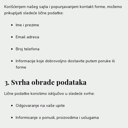
Korišćenjem našeg sajta i popunjavanjem kontakt forme, možemo
prikupljati sledeće lične podatke:
Ime i prezime
Email adresa
Broj telefona
Informacije koje dobrovoljno dostavite putem poruke ili
forme
3. Svrha obrade podataka
Lične podatke koristimo isključivo u sledeće svrhe:
Odgovaranje na vaše upite
Informisanje o ponudi, proizvodima i uslugama