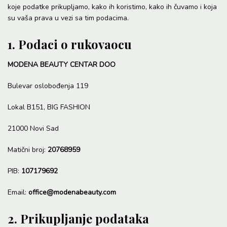
koje podatke prikupljamo, kako ih koristimo, kako ih čuvamo i koja
su vaša prava u vezi sa tim podacima.
1. Podaci o rukovaocu
MODENA BEAUTY CENTAR DOO
Bulevar oslobođenja 119
Lokal B151, BIG FASHION
21000 Novi Sad
Matični broj:
20768959
PIB:
107179692
Email:
office@modenabeauty.com
2. Prikupljanje podataka