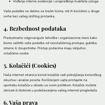
Vođenje interne evidencije i unapređenje kvaliteta usluga
Vaše podatke ne delimo sa trećim licima, niti ih koristimo u druge
svrhe bez vašeg izričitog pristanka.
4. Bezbednost podataka
Preduzimamo odgovarajuće tehničke i organizacione mere kako
bismo zaštitili vaše podatke od neovlašćenog pristupa, gubitka,
izmene ili zloupotrebe. Pristup podacima imaju isključivo
ovlašćene osobe.
5. Kolačići (Cookies)
Naša internet stranica koristi kolačiće radi poboljšanja korisničkog
iskustva i analize poseta. Korišćenjem sajta pristajete na
upotrebu kolačića u skladu sa ovom politikom. Kolačiće možete
obrisati ili blokirati u podešavanjima vašeg internet pregledača.
6. Vaša prava