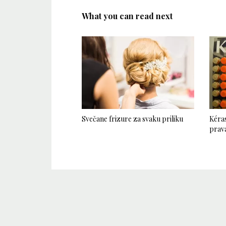
What you can read next
Svečane frizure za svaku priliku
Kéras
prava