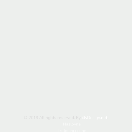
© 2019 All rights reserved. By
illyDesign.net
.
Naslovna
Tretmani i cene