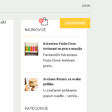
LOGIN
akt
ZAKAZIVANJE
NAJNOVIJE
Kérastase Fusio Dose
tretmani su prava magija
Fantastični Kérastase
Fusio Dose tretmani
pretv...
Svečane frizure za svaku
priliku
U svečanim prilikama
poput svadbi – venča...
KATEGORIJE