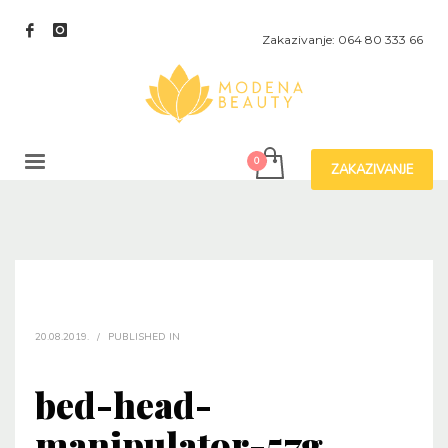
Zakazivanje: 064 80 333 66
ZAKAZIVANJE
20.08.2019.
/
PUBLISHED IN
bed-head-
manipulator-57g